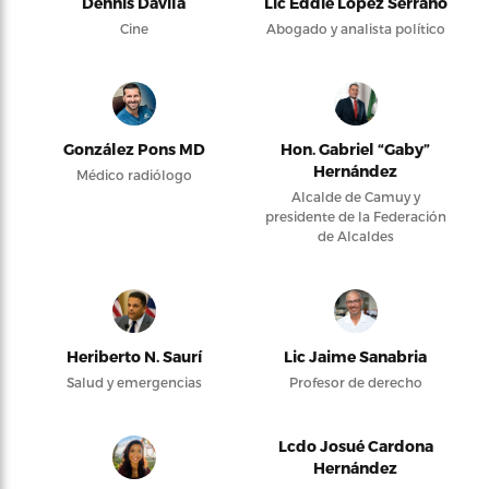
Dennis Dávila
Lic Eddie López Serrano
Cine
Abogado y analista político
González Pons MD
Hon. Gabriel “Gaby”
Hernández
Médico radiólogo
Alcalde de Camuy y
presidente de la Federación
de Alcaldes
Heriberto N. Saurí
Lic Jaime Sanabria
Salud y emergencias
Profesor de derecho
Lcdo Josué Cardona
Hernández