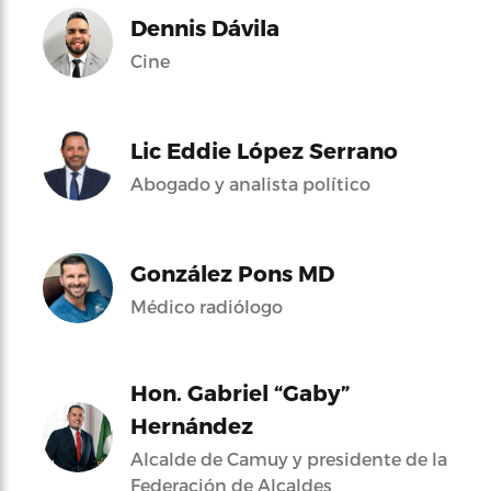
Dennis Dávila
Cine
Lic Eddie López Serrano
Abogado y analista político
González Pons MD
Médico radiólogo
Hon. Gabriel “Gaby”
Hernández
Alcalde de Camuy y presidente de la
Federación de Alcaldes