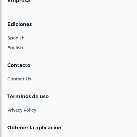
Empresa
Ediciones
Spanish
English
Contacto
Contact Us
Términos de uso
Privacy Policy
Obtener la aplicación