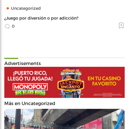
Uncategorized
¿Juego por diversión o por adicción?
0
Advertisements
Más en Uncategorized