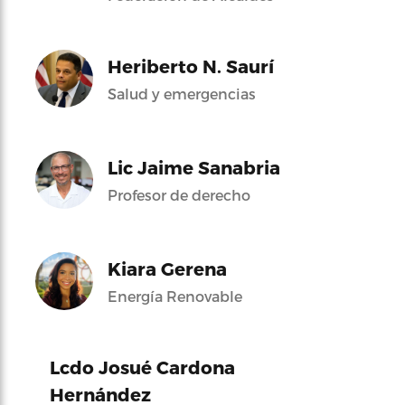
Heriberto N. Saurí
Salud y emergencias
Lic Jaime Sanabria
Profesor de derecho
Kiara Gerena
Energía Renovable
Lcdo Josué Cardona
Hernández