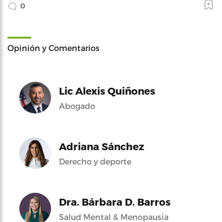
0
Opinión y Comentarios
Lic Alexis Quiñones
Abogado
Adriana Sánchez
Derecho y deporte
Dra. Bárbara D. Barros
Salud Mental & Menopausia