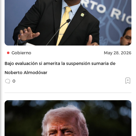
Gobierno
May 28, 2026
Bajo evaluación si amerita la suspensión sumaria de
Noberto Almodóvar
0