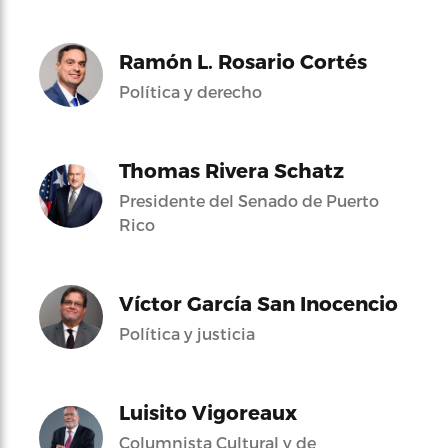
Ramón L. Rosario Cortés
Política y derecho
Thomas Rivera Schatz
Presidente del Senado de Puerto
Rico
Víctor García San Inocencio
Política y justicia
Luisito Vigoreaux
Columnista Cultural y de