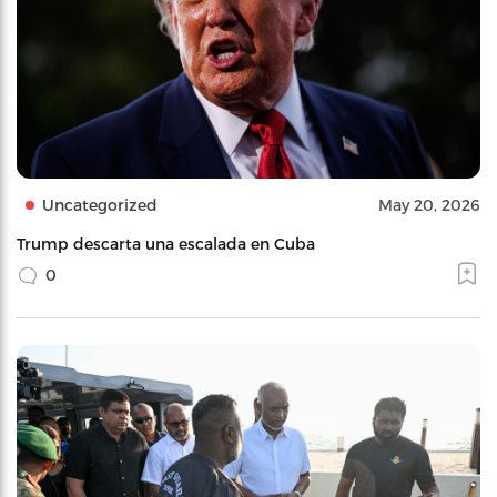
Uncategorized
May 20, 2026
Trump descarta una escalada en Cuba
0