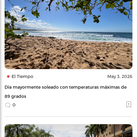
El Tiempo
May 3, 2026
Día mayormente soleado con temperaturas máximas de
89 grados
0