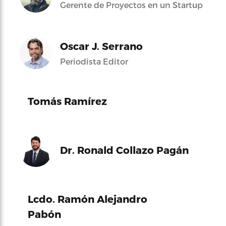
Gerente de Proyectos en un Startup
Oscar J. Serrano
Periodista Editor
Tomás Ramírez
Dr. Ronald Collazo Pagán
Lcdo. Ramón Alejandro
Pabón