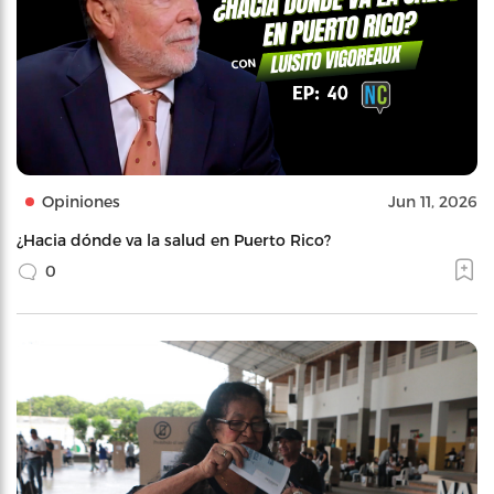
Opiniones
Jun 11, 2026
¿Hacia dónde va la salud en Puerto Rico?
0