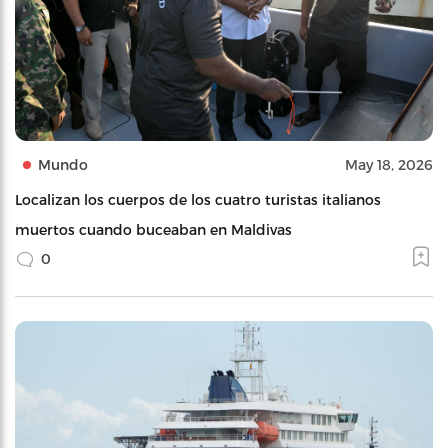
Mundo
May 18, 2026
Localizan los cuerpos de los cuatro turistas italianos
muertos cuando buceaban en Maldivas
0