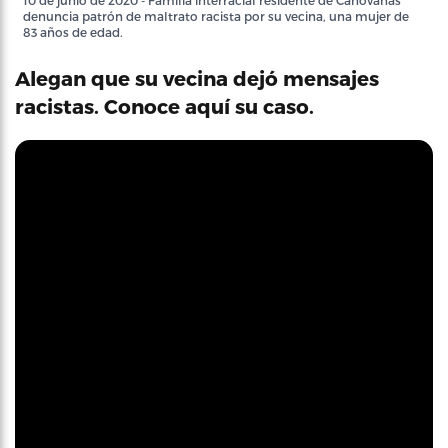
10 de junio de 2020 - Familia interracial residente de Canóvanas
denuncia patrón de maltrato racista por su vecina, una mujer de
83 años de edad.
Alegan que su vecina dejó mensajes
racistas. Conoce aquí su caso.