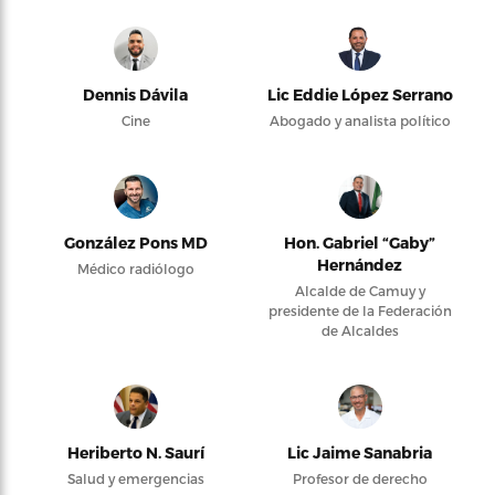
Dennis Dávila
Lic Eddie López Serrano
Cine
Abogado y analista político
González Pons MD
Hon. Gabriel “Gaby”
Hernández
Médico radiólogo
Alcalde de Camuy y
presidente de la Federación
de Alcaldes
Heriberto N. Saurí
Lic Jaime Sanabria
Salud y emergencias
Profesor de derecho