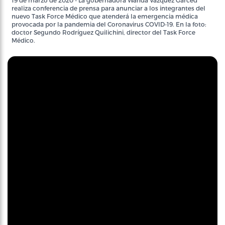
19 de marzo de 2020 - La gobernadora Wanda Vázquez Garced
realiza conferencia de prensa para anunciar a los integrantes del
nuevo Task Force Médico que atenderá la emergencia médica
provocada por la pandemia del Coronavirus COVID-19. En la foto:
doctor Segundo Rodríguez Quilichini, director del Task Force
Médico.