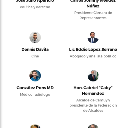
José Julio Aparicio
Carlos Johnny Méndez
Núñez
Política y derecho
Presidente Cámara de
Representantes
Dennis Dávila
Lic Eddie López Serrano
Cine
Abogado y analista político
González Pons MD
Hon. Gabriel “Gaby”
Hernández
Médico radiólogo
Alcalde de Camuy y
presidente de la Federación
de Alcaldes