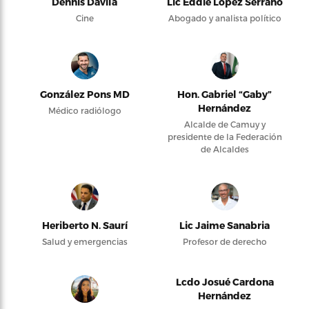
Dennis Dávila
Lic Eddie López Serrano
Cine
Abogado y analista político
González Pons MD
Hon. Gabriel “Gaby”
Hernández
Médico radiólogo
Alcalde de Camuy y
presidente de la Federación
de Alcaldes
Heriberto N. Saurí
Lic Jaime Sanabria
Salud y emergencias
Profesor de derecho
Lcdo Josué Cardona
Hernández