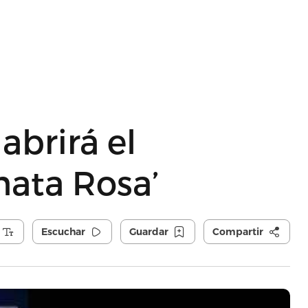
abrirá el
hata Rosa’
Escuchar
Guardar
Compartir