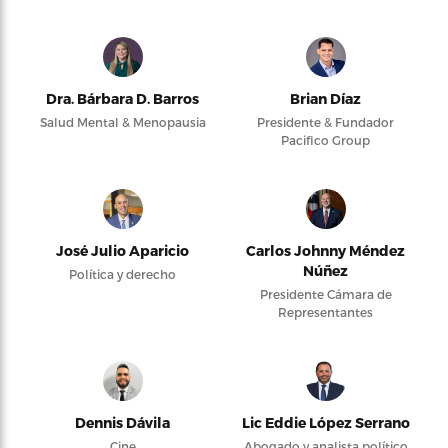
Dra. Bárbara D. Barros
Brian Díaz
Salud Mental & Menopausia
Presidente & Fundador
Pacifico Group
José Julio Aparicio
Carlos Johnny Méndez
Núñez
Política y derecho
Presidente Cámara de
Representantes
Dennis Dávila
Lic Eddie López Serrano
Cine
Abogado y analista político