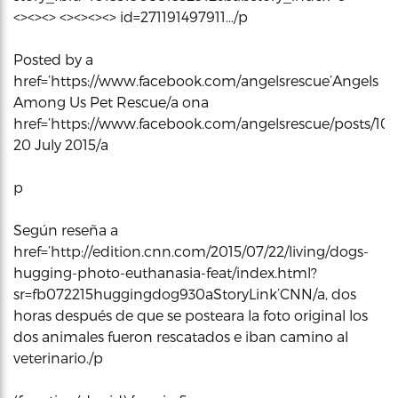
<><><> <><><><> id=271191497911…/p
Posted by a
href=’https://www.facebook.com/angelsrescue’Angels
Among Us Pet Rescue/a ona
href=’https://www.facebook.com/angelsrescue/posts/10
20 July 2015/a
p
Según reseña a
href=’http://edition.cnn.com/2015/07/22/living/dogs-
hugging-photo-euthanasia-feat/index.html?
sr=fb072215huggingdog930aStoryLink’CNN/a, dos
horas después de que se posteara la foto original los
dos animales fueron rescatados e iban camino al
veterinario./p