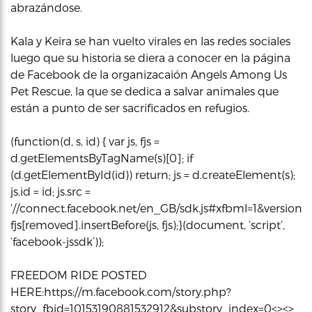
abrazándose.
Kala y Keira se han vuelto virales en las redes sociales
luego que su historia se diera a conocer en la página
de Facebook de la organizacaión Angels Among Us
Pet Rescue, la que se dedica a salvar animales que
están a punto de ser sacrificados en refugios.
(function(d, s, id) { var js, fjs =
d.getElementsByTagName(s)[0]; if
(d.getElementById(id)) return; js = d.createElement(s);
js.id = id; js.src =
‘//connect.facebook.net/en_GB/sdk.js#xfbml=1&version=v2
fjs[removed].insertBefore(js, fjs);}(document, ‘script’,
‘facebook-jssdk’));
FREEDOM RIDE POSTED
HERE:https://m.facebook.com/story.php?
story_fbid=10153190881532912&substory_index=0<><>