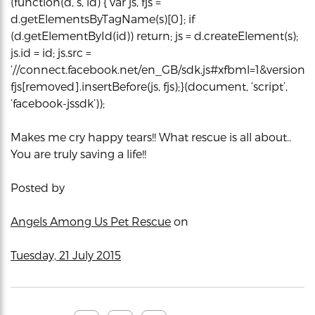
(function(d, s, id) { var js, fjs =
d.getElementsByTagName(s)[0]; if
(d.getElementById(id)) return; js = d.createElement(s);
js.id = id; js.src =
‘//connect.facebook.net/en_GB/sdk.js#xfbml=1&version=v2
fjs[removed].insertBefore(js, fjs);}(document, ‘script’,
‘facebook-jssdk’));
Makes me cry happy tears!! What rescue is all about..
You are truly saving a life!!
Posted by
Angels Among Us Pet Rescue
on
Tuesday, 21 July 2015