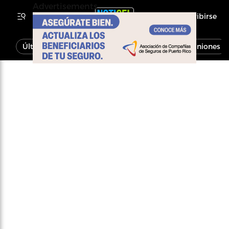
Advertisements
Inscribirse
Última Hora
Noticias
Economía
Opiniones