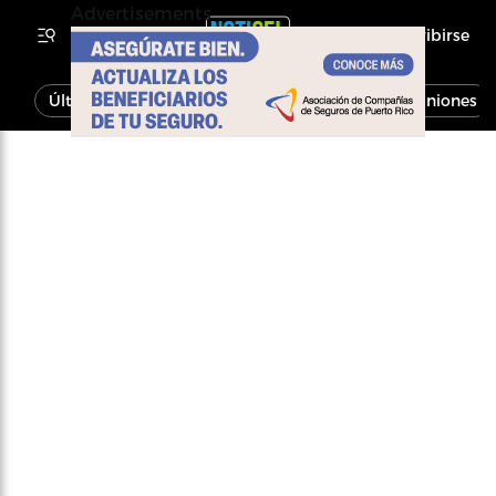
Advertisements
Inscribirse
Última Hora
Noticias
Economía
Opiniones