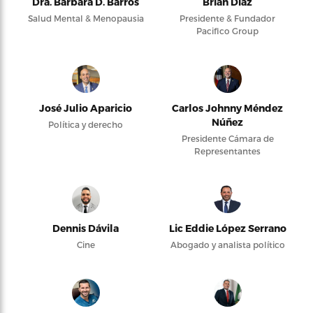
Dra. Bárbara D. Barros
Brian Díaz
Salud Mental & Menopausia
Presidente & Fundador
Pacifico Group
José Julio Aparicio
Carlos Johnny Méndez
Núñez
Política y derecho
Presidente Cámara de
Representantes
Dennis Dávila
Lic Eddie López Serrano
Cine
Abogado y analista político