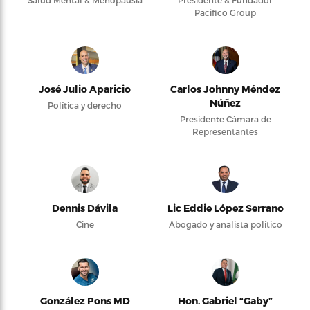
Salud Mental & Menopausia
Presidente & Fundador
Pacifico Group
José Julio Aparicio
Carlos Johnny Méndez
Núñez
Política y derecho
Presidente Cámara de
Representantes
Dennis Dávila
Lic Eddie López Serrano
Cine
Abogado y analista político
González Pons MD
Hon. Gabriel “Gaby”