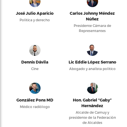
José Julio Aparicio
Carlos Johnny Méndez
Núñez
Política y derecho
Presidente Cámara de
Representantes
Dennis Dávila
Lic Eddie López Serrano
Cine
Abogado y analista político
González Pons MD
Hon. Gabriel “Gaby”
Hernández
Médico radiólogo
Alcalde de Camuy y
presidente de la Federación
de Alcaldes