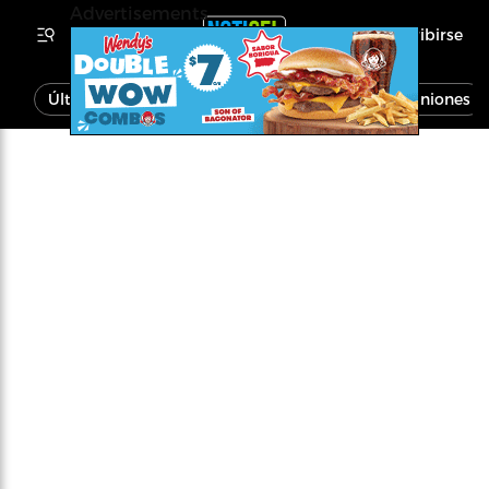
Advertisements
Inscribirse
Última Hora
Noticias
Economía
Opiniones