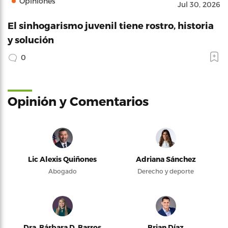
Opiniones
Jul 30, 2026
El sinhogarismo juvenil tiene rostro, historia
y solución
0
Opinión y Comentarios
Lic Alexis Quiñones
Adriana Sánchez
Abogado
Derecho y deporte
Dra. Bárbara D. Barros
Brian Díaz