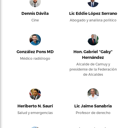
Dennis Dávila
Lic Eddie López Serrano
Cine
Abogado y analista político
González Pons MD
Hon. Gabriel “Gaby”
Hernández
Médico radiólogo
Alcalde de Camuy y
presidente de la Federación
de Alcaldes
Heriberto N. Saurí
Lic Jaime Sanabria
Salud y emergencias
Profesor de derecho