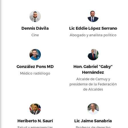
Dennis Dávila
Lic Eddie López Serrano
Cine
Abogado y analista político
González Pons MD
Hon. Gabriel “Gaby”
Hernández
Médico radiólogo
Alcalde de Camuy y
presidente de la Federación
de Alcaldes
Heriberto N. Saurí
Lic Jaime Sanabria
Salud y emergencias
Profesor de derecho