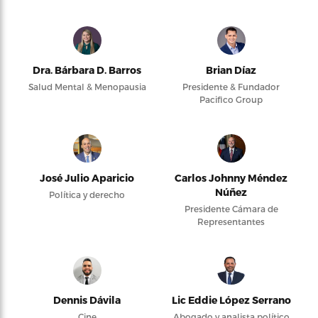
Dra. Bárbara D. Barros
Brian Díaz
Salud Mental & Menopausia
Presidente & Fundador
Pacifico Group
José Julio Aparicio
Carlos Johnny Méndez
Núñez
Política y derecho
Presidente Cámara de
Representantes
Dennis Dávila
Lic Eddie López Serrano
Cine
Abogado y analista político