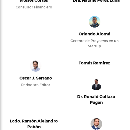
Moises Cortés
Dra. Natalie Pérez Luna
Consultor Financiero
Orlando Alomá
Gerente de Proyectos en un
Startup
Tomás Ramírez
Oscar J. Serrano
Periodista Editor
Dr. Ronald Collazo
Pagán
Lcdo. Ramón Alejandro
Pabón