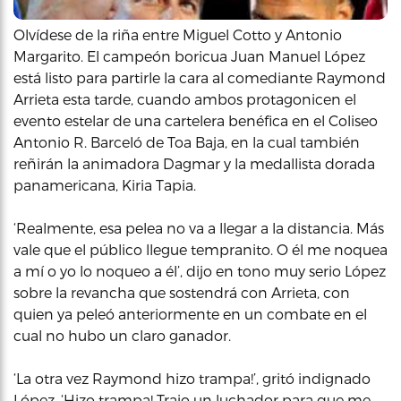
Olvídese de la riña entre Miguel Cotto y Antonio
Margarito. El campeón boricua Juan Manuel López
está listo para partirle la cara al comediante Raymond
Arrieta esta tarde, cuando ambos protagonicen el
evento estelar de una cartelera benéfica en el Coliseo
Antonio R. Barceló de Toa Baja, en la cual también
reñirán la animadora Dagmar y la medallista dorada
panamericana, Kiria Tapia.
‘Realmente, esa pelea no va a llegar a la distancia. Más
vale que el público llegue tempranito. O él me noquea
a mí o yo lo noqueo a él’, dijo en tono muy serio López
sobre la revancha que sostendrá con Arrieta, con
quien ya peleó anteriormente en un combate en el
cual no hubo un claro ganador.
‘La otra vez Raymond hizo trampa!’, gritó indignado
López. ‘Hizo trampa! Trajo un luchador para que me