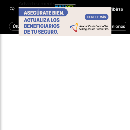
Advertisements
Inscribirse
Última Hora
Noticias
Economía
Opiniones