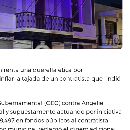
nfrenta una querella ética por
flar la tajada de un contratista que rindió
a Gubernamental (OEG) contra Angelie
gal y supuestamente actuando por iniciativa
9,497 en fondos públicos al contratista
erno municipal reclamó el dinero adicional