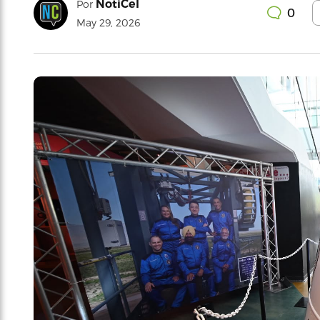
NotiCel
Por
0
May 29, 2026