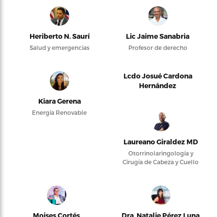
Heriberto N. Saurí
Lic Jaime Sanabria
Salud y emergencias
Profesor de derecho
Lcdo Josué Cardona
Hernández
Kiara Gerena
Energía Renovable
Laureano Giraldez MD
Otorrinolaringología y
Cirugía de Cabeza y Cuello
Moises Cortés
Dra. Natalie Pérez Luna