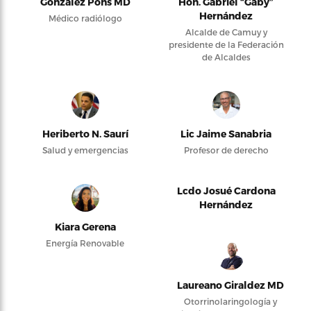
González Pons MD
Hon. Gabriel “Gaby”
Hernández
Médico radiólogo
Alcalde de Camuy y
presidente de la Federación
de Alcaldes
Heriberto N. Saurí
Lic Jaime Sanabria
Salud y emergencias
Profesor de derecho
Lcdo Josué Cardona
Hernández
Kiara Gerena
Energía Renovable
Laureano Giraldez MD
Otorrinolaringología y