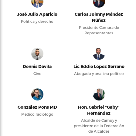
José Julio Aparicio
Carlos Johnny Méndez
Núñez
Política y derecho
Presidente Cámara de
Representantes
Dennis Dávila
Lic Eddie López Serrano
Cine
Abogado y analista político
González Pons MD
Hon. Gabriel “Gaby”
Hernández
Médico radiólogo
Alcalde de Camuy y
presidente de la Federación
de Alcaldes