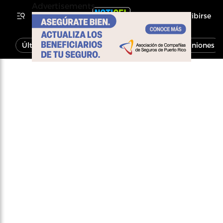
Advertisements
Inscribirse
Última Hora
Noticias
Economía
Opiniones