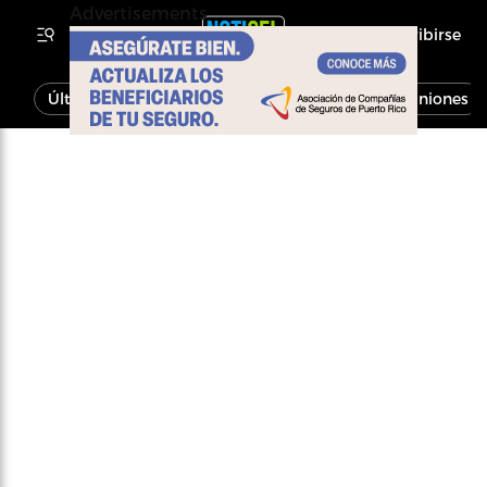
Advertisements
Inscribirse
Última Hora
Noticias
Economía
Opiniones