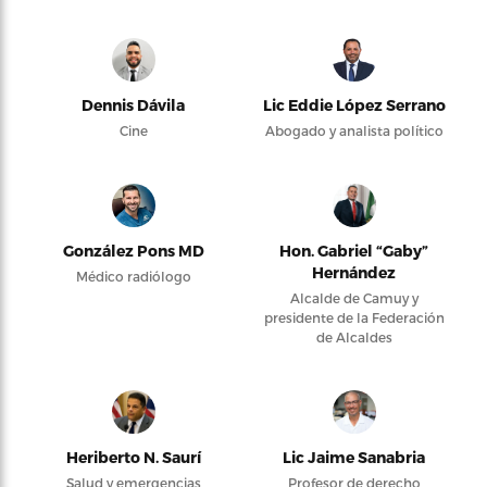
Dennis Dávila
Lic Eddie López Serrano
Cine
Abogado y analista político
González Pons MD
Hon. Gabriel “Gaby”
Hernández
Médico radiólogo
Alcalde de Camuy y
presidente de la Federación
de Alcaldes
Heriberto N. Saurí
Lic Jaime Sanabria
Salud y emergencias
Profesor de derecho