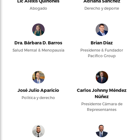
Lic Alexis Quiñones
Adriana Sánchez
Abogado
Derecho y deporte
Dra. Bárbara D. Barros
Brian Díaz
Salud Mental & Menopausia
Presidente & Fundador
Pacifico Group
José Julio Aparicio
Carlos Johnny Méndez
Núñez
Política y derecho
Presidente Cámara de
Representantes