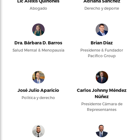
Lic Alexis Quiñones
Adriana Sánchez
Abogado
Derecho y deporte
Dra. Bárbara D. Barros
Brian Díaz
Salud Mental & Menopausia
Presidente & Fundador
Pacifico Group
José Julio Aparicio
Carlos Johnny Méndez
Núñez
Política y derecho
Presidente Cámara de
Representantes