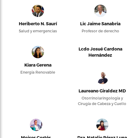
Heriberto N. Saurí
Lic Jaime Sanabria
Salud y emergencias
Profesor de derecho
Lcdo Josué Cardona
Hernández
Kiara Gerena
Energía Renovable
Laureano Giraldez MD
Otorrinolaringología y
Cirugía de Cabeza y Cuello
Moises Cortés
Dra. Natalie Pérez Luna