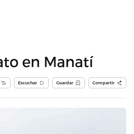
ato en Manatí
Escuchar
Guardar
Compartir