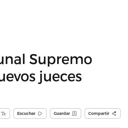
bunal Supremo
uevos jueces
Escuchar
Guardar
Compartir