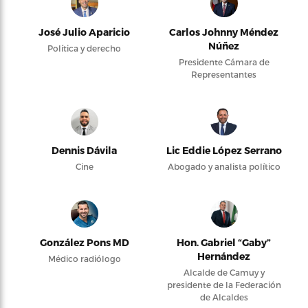
José Julio Aparicio
Carlos Johnny Méndez
Núñez
Política y derecho
Presidente Cámara de
Representantes
Dennis Dávila
Lic Eddie López Serrano
Cine
Abogado y analista político
González Pons MD
Hon. Gabriel “Gaby”
Hernández
Médico radiólogo
Alcalde de Camuy y
presidente de la Federación
de Alcaldes