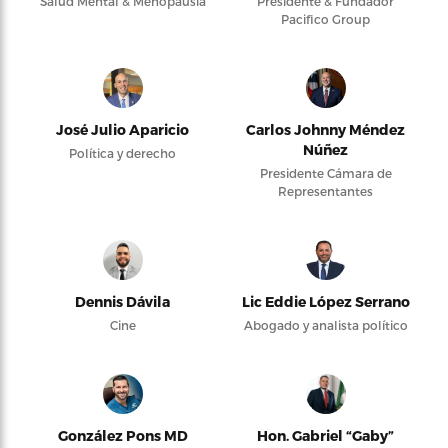
Salud Mental & Menopausia
Presidente & Fundador
Pacifico Group
José Julio Aparicio
Carlos Johnny Méndez
Núñez
Política y derecho
Presidente Cámara de
Representantes
Dennis Dávila
Lic Eddie López Serrano
Cine
Abogado y analista político
González Pons MD
Hon. Gabriel “Gaby”