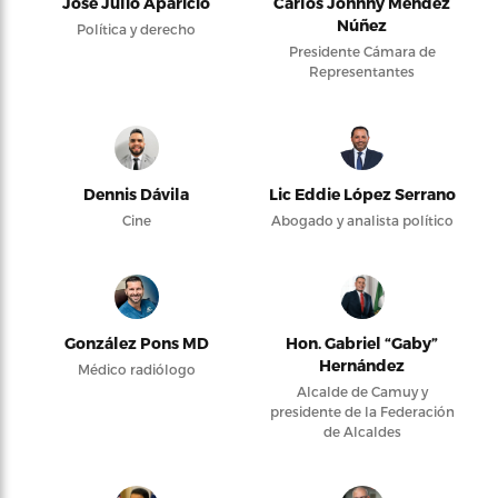
José Julio Aparicio
Carlos Johnny Méndez
Núñez
Política y derecho
Presidente Cámara de
Representantes
Dennis Dávila
Lic Eddie López Serrano
Cine
Abogado y analista político
González Pons MD
Hon. Gabriel “Gaby”
Hernández
Médico radiólogo
Alcalde de Camuy y
presidente de la Federación
de Alcaldes