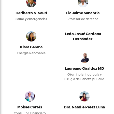
Heriberto N. Saurí
Lic Jaime Sanabria
Salud y emergencias
Profesor de derecho
Lcdo Josué Cardona
Hernández
Kiara Gerena
Energía Renovable
Laureano Giraldez MD
Otorrinolaringología y
Cirugía de Cabeza y Cuello
Moises Cortés
Dra. Natalie Pérez Luna
Consultor Financiero