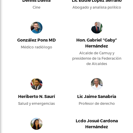
Dennis Dávila
Lic Eddie López Serrano
Cine
Abogado y analista político
González Pons MD
Hon. Gabriel “Gaby”
Hernández
Médico radiólogo
Alcalde de Camuy y
presidente de la Federación
de Alcaldes
Heriberto N. Saurí
Lic Jaime Sanabria
Salud y emergencias
Profesor de derecho
Lcdo Josué Cardona
Hernández