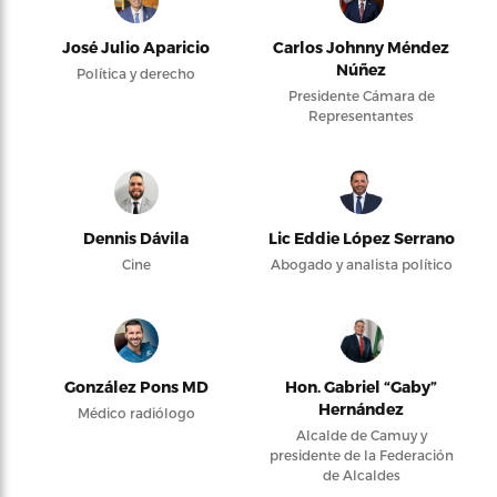
José Julio Aparicio
Carlos Johnny Méndez
Núñez
Política y derecho
Presidente Cámara de
Representantes
Dennis Dávila
Lic Eddie López Serrano
Cine
Abogado y analista político
González Pons MD
Hon. Gabriel “Gaby”
Hernández
Médico radiólogo
Alcalde de Camuy y
presidente de la Federación
de Alcaldes