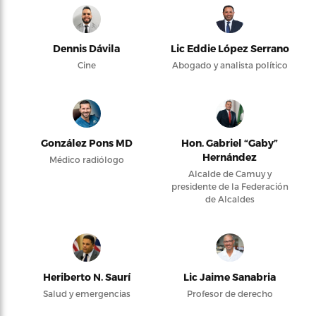
Dennis Dávila
Lic Eddie López Serrano
Cine
Abogado y analista político
González Pons MD
Hon. Gabriel “Gaby”
Hernández
Médico radiólogo
Alcalde de Camuy y
presidente de la Federación
de Alcaldes
Heriberto N. Saurí
Lic Jaime Sanabria
Salud y emergencias
Profesor de derecho