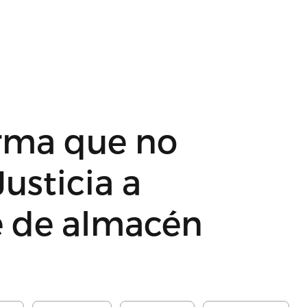
rma que no
usticia a
e de almacén