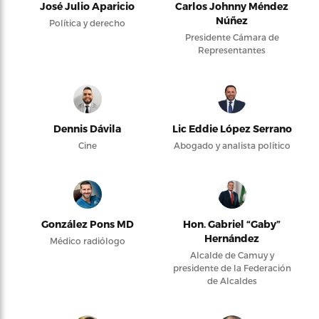
José Julio Aparicio
Carlos Johnny Méndez
Núñez
Política y derecho
Presidente Cámara de
Representantes
Dennis Dávila
Lic Eddie López Serrano
Cine
Abogado y analista político
González Pons MD
Hon. Gabriel “Gaby”
Hernández
Médico radiólogo
Alcalde de Camuy y
presidente de la Federación
de Alcaldes