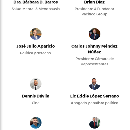
Dra. Bárbara D. Barros
Brian Díaz
Salud Mental & Menopausia
Presidente & Fundador
Pacifico Group
José Julio Aparicio
Carlos Johnny Méndez
Núñez
Política y derecho
Presidente Cámara de
Representantes
Dennis Dávila
Lic Eddie López Serrano
Cine
Abogado y analista político