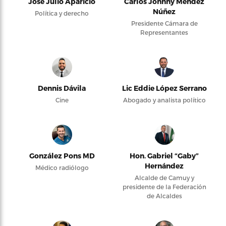
José Julio Aparicio
Carlos Johnny Méndez
Núñez
Política y derecho
Presidente Cámara de
Representantes
Dennis Dávila
Lic Eddie López Serrano
Cine
Abogado y analista político
González Pons MD
Hon. Gabriel “Gaby”
Hernández
Médico radiólogo
Alcalde de Camuy y
presidente de la Federación
de Alcaldes