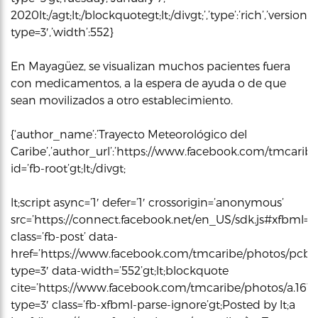
2020lt;/agt;lt;/blockquotegt;lt;/divgt;’,’type’:’rich’,’ve
type=3′,’width’:552}
En Mayagüez, se visualizan muchos pacientes fuera
con medicamentos, a la espera de ayuda o de que
sean movilizados a otro establecimiento.
{‘author_name’:’Trayecto Meteorológico del
Caribe’,’author_url’:’https://www.facebook.com/tmcaribe/’,
id=’fb-root’gt;lt;/divgt;
lt;script async=’1′ defer=’1′ crossorigin=’anonymous’
src=’https://connect.facebook.net/en_US/sdk.js#xfbml=1&ver
class=’fb-post’ data-
href=’https://www.facebook.com/tmcaribe/photos/pcb
type=3′ data-width=’552’gt;lt;blockquote
cite=’https://www.facebook.com/tmcaribe/photos/a.16
type=3′ class=’fb-xfbml-parse-ignore’gt;Posted by lt;a