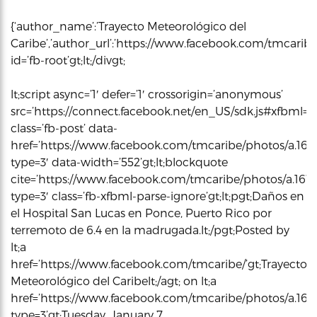
{‘author_name’:’Trayecto Meteorológico del
Caribe’,’author_url’:’https://www.facebook.com/tmcaribe/’,
id=’fb-root’gt;lt;/divgt;
lt;script async=’1′ defer=’1′ crossorigin=’anonymous’
src=’https://connect.facebook.net/en_US/sdk.js#xfbml=1&ver
class=’fb-post’ data-
href=’https://www.facebook.com/tmcaribe/photos/a.16
type=3′ data-width=’552’gt;lt;blockquote
cite=’https://www.facebook.com/tmcaribe/photos/a.16
type=3′ class=’fb-xfbml-parse-ignore’gt;lt;pgt;Daños en
el Hospital San Lucas en Ponce, Puerto Rico por
terremoto de 6.4 en la madrugada.lt;/pgt;Posted by
lt;a
href=’https://www.facebook.com/tmcaribe/’gt;Trayecto
Meteorológico del Caribelt;/agt; on lt;a
href=’https://www.facebook.com/tmcaribe/photos/a.16
type=3’gt;Tuesday, January 7,