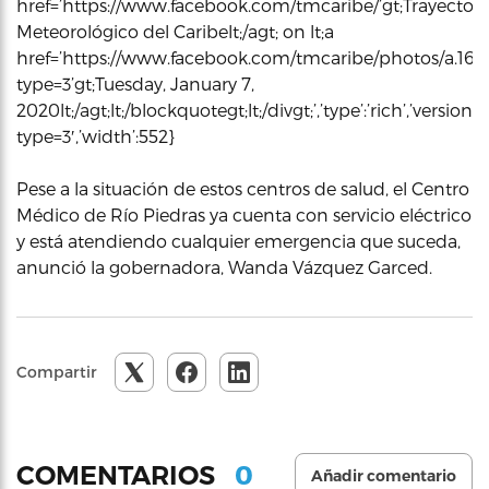
href=’https://www.facebook.com/tmcaribe/’gt;Trayecto
Meteorológico del Caribelt;/agt; on lt;a
href=’https://www.facebook.com/tmcaribe/photos/a.16
type=3’gt;Tuesday, January 7,
2020lt;/agt;lt;/blockquotegt;lt;/divgt;’,’type’:’rich’,’ve
type=3′,’width’:552}
Pese a la situación de estos centros de salud, el Centro
Médico de Río Piedras ya cuenta con servicio eléctrico
y está atendiendo cualquier emergencia que suceda,
anunció la gobernadora, Wanda Vázquez Garced.
Compartir
0
COMENTARIOS
Añadir comentario