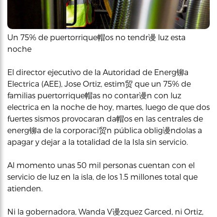
Un 75% de puertorrique帽os no tendr谩 luz esta
noche
El director ejecutivo de la Autoridad de Energ铆a
Electrica (AEE), Jose Ortiz, estim贸 que un 75% de
familias puertorrique帽as no contar谩n con luz
electrica en la noche de hoy, martes, luego de que dos
fuertes sismos provocaran da帽os en las centrales de
energ铆a de la corporaci贸n pública oblig谩ndolas a
apagar y dejar a la totalidad de la Isla sin servicio.
Al momento unas 50 mil personas cuentan con el
servicio de luz en la isla, de los 1.5 millones total que
atienden.
Ni la gobernadora, Wanda V谩zquez Garced, ni Ortiz,