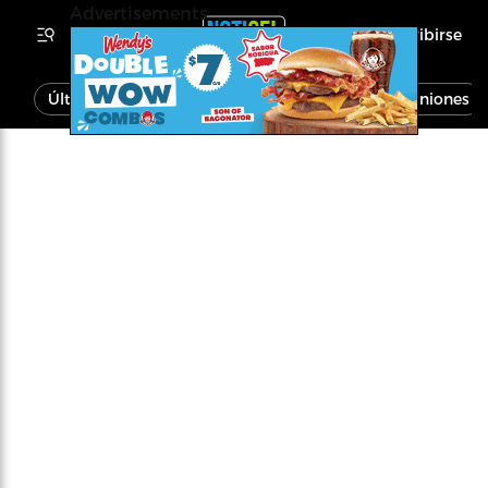
Advertisements
Inscribirse
Última Hora
Noticias
Economía
Opiniones