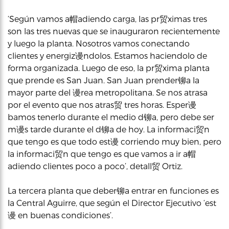
‘Según vamos a帽adiendo carga, las pr贸ximas tres
son las tres nuevas que se inauguraron recientemente
y luego la planta. Nosotros vamos conectando
clientes y energiz谩ndolos. Estamos haciendolo de
forma organizada. Luego de eso, la pr贸xima planta
que prende es San Juan. San Juan prender铆a la
mayor parte del 谩rea metropolitana. Se nos atrasa
por el evento que nos atras贸 tres horas. Esper谩
bamos tenerlo durante el medio d铆a, pero debe ser
m谩s tarde durante el d铆a de hoy. La informaci贸n
que tengo es que todo est谩 corriendo muy bien, pero
la informaci贸n que tengo es que vamos a ir a帽
adiendo clientes poco a poco’, detall贸 Ortiz.
La tercera planta que deber铆a entrar en funciones es
la Central Aguirre, que según el Director Ejecutivo ‘est
谩 en buenas condiciones’.