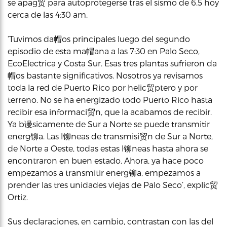
se apag贸 para autoprotegerse tras el sismo de 6.5 hoy
cerca de las 4:30 am.
‘Tuvimos da帽os principales luego del segundo
episodio de esta ma帽ana a las 7:30 en Palo Seco,
EcoElectrica y Costa Sur. Esas tres plantas sufrieron da
帽os bastante significativos. Nosotros ya revisamos
toda la red de Puerto Rico por helic贸ptero y por
terreno. No se ha energizado todo Puerto Rico hasta
recibir esa informaci贸n, que la acabamos de recibir.
Ya b谩sicamente de Sur a Norte se puede transmitir
energ铆a. Las l铆neas de transmisi贸n de Sur a Norte,
de Norte a Oeste, todas estas l铆neas hasta ahora se
encontraron en buen estado. Ahora, ya hace poco
empezamos a transmitir energ铆a, empezamos a
prender las tres unidades viejas de Palo Seco’, explic贸
Ortiz.
Sus declaraciones, en cambio, contrastan con las del