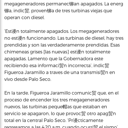
megageneradores permanec铆an apagados. La energ
铆a, indic贸, proven铆a de tres turbinas viejas que
operan con diesel.
‘Est谩n totalmente apagados. Los megageneradores
no est谩n funcionando. Las turbinas de diesel, hay tres
prendidas y son las verdaderamente prendidas. Esas
chimeneas grises [las nuevas] est谩n totalmente
apagadas. Lamento que la Gobernadora este
recibiendo esa informaci贸n incorrecta’, indic贸
Figueroa Jaramillo a traves de una transmisi贸n en
vivo desde Palo Seco.
En la tarde, Figueroa Jaramillo comunic贸 que, en el
proceso de encender los tres megageneradores
nuevos, las turbinas peque帽as que estaban en
servicio se apagaron, lo que provoc贸 otro apag贸n
total en la central Palo Seco. ‘Pr谩cticamente
regresamos a las 4:20 a.m. cuando ocurri贸 el sismo’,