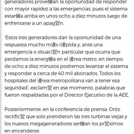
generadores prove铆an la oportunidad de responder
con mayor rapidez a las emergencias, pues el sistema
estar铆a arriba en unos ocho a diez minutos luego de
enfrentarse a un apag贸n.
‘Estos tres generadores dan la oportunidad de una
respuesta mucho m谩s r谩pida y, ante una
emergencia o situaci贸n particular que ocurra que
perdamos la energ铆a en el 谩rea metro, en tiempo
de ocho a diez minutos podremos levantar el sistema
y responder a cerca de 40 mil abonados. Todos los
hospitales del 谩rea metropolitana van a tener esa
seguridad’, exclam贸 en ese momento, palabras que
fueron respaldadas por el Director Ejecutivo de la AEE.
Posteriormente, en la conferencia de prensa, Ortiz
rectific贸 que solo prendieron las tres turbinas viejas y
los nuevos megageneradores ser铆an los pr贸ximos
en encenderse.