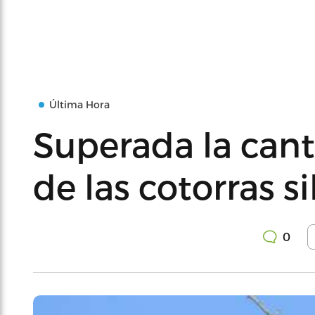
Última Hora
Superada la can
de las cotorras si
0