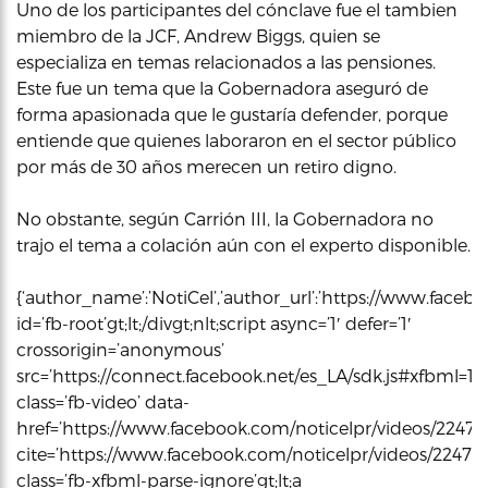
Uno de los participantes del cónclave fue el tambien
miembro de la JCF, Andrew Biggs, quien se
especializa en temas relacionados a las pensiones.
Este fue un tema que la Gobernadora aseguró de
forma apasionada que le gustaría defender, porque
entiende que quienes laboraron en el sector público
por más de 30 años merecen un retiro digno.
No obstante, según Carrión III, la Gobernadora no
trajo el tema a colación aún con el experto disponible.
{‘author_name’:’NotiCel’,’author_url’:’https://www.faceboo
id=’fb-root’gt;lt;/divgt;nlt;script async=’1′ defer=’1′
crossorigin=’anonymous’
src=’https://connect.facebook.net/es_LA/sdk.js#xfbml=1&ver
class=’fb-video’ data-
href=’https://www.facebook.com/noticelpr/videos/22472
cite=’https://www.facebook.com/noticelpr/videos/22472
class=’fb-xfbml-parse-ignore’gt;lt;a