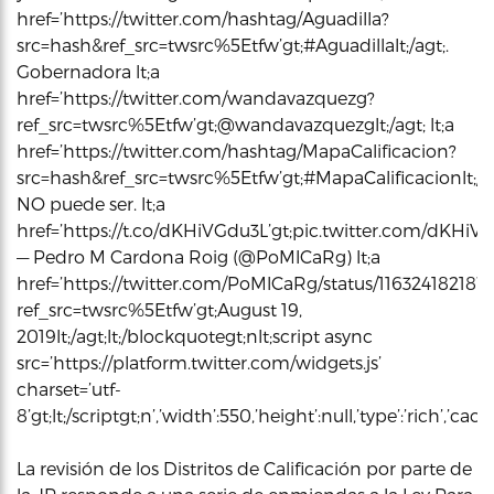
href=’https://twitter.com/hashtag/Aguadilla?
src=hash&ref_src=twsrc%5Etfw’gt;#Aguadillalt;/agt;.
Gobernadora lt;a
href=’https://twitter.com/wandavazquezg?
ref_src=twsrc%5Etfw’gt;@wandavazquezglt;/agt; lt;a
href=’https://twitter.com/hashtag/MapaCalificacion?
src=hash&ref_src=twsrc%5Etfw’gt;#MapaCalificacionlt;/a
NO puede ser. lt;a
href=’https://t.co/dKHiVGdu3L’gt;pic.twitter.com/dKHiVGdu
— Pedro M Cardona Roig (@PoMlCaRg) lt;a
href=’https://twitter.com/PoMlCaRg/status/11632418218
ref_src=twsrc%5Etfw’gt;August 19,
2019lt;/agt;lt;/blockquotegt;nlt;script async
src=’https://platform.twitter.com/widgets.js’
charset=’utf-
8’gt;lt;/scriptgt;n’,’width’:550,’height’:null,’type’:’rich’,’c
La revisión de los Distritos de Calificación por parte de