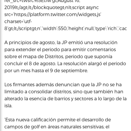
ref_src=twsrc%5Etfw’gt;August 16,
2019lt;/agt;lt;/blockquotegt;nlt;script async
src=’https://platform.twitter.com/widgets.js’
charset=’utf-
8’gt;lt;/scriptgt;n’,’width’:550,’height’:null,’type’:’rich’,’c
A principios de agosto, la JP emitió una resolución
para extender el periodo para emitir comentarios
sobre el mapa de Distritos, periodo que suponía
concluir el 8 de agosto. La resolución alargó el periodo
por un mes hasta el 9 de septiembre.
Los firmantes además denuncian que la JP no se ha
limitado a consolidar distritos, sino que también han
alterado la esencia de barrios y sectores a lo largo de la
isla.
‘Esta nueva calificación permite el desarrollo de
campos de golf en áreas naturales sensitivas; el