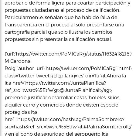
aprobarlo de forma ligera para coartar participación y
propuestas ciudadanas al proceso de calificación.
Particularmente, señalan que ha habido falta de
transparencia en el proceso al sólo presentarse una
cartografía parcial que solo ilustra los cambios
propuestos sin presentar la calificación actual.
{‘url’:’https://twitter.com/PoMlCaRg/status/11632418218
M Cardona
Roig’,’author_url’:’https://twitter.com/PoMlCaRg’,’html’:’
class=’twitter-tweet’gt;lt;p lang=’es’ dir=’ltr’gt;Ahora la
lt;a href=’https://twitter.com/JuntaPlanifica?
ref_src=twsrc%5Etfw’gt;@JuntaPlanificalt;/agt;
pretende justificar desarrollar casas, hoteles, sitios
alquiler carro y comercios donde existen especie
protegidas lt;a
href=’https://twitter.com/hashtag/PalmaSombrero?
src=hash&ref_src=twsrc%5Etfw’gt;#PalmaSombrerolt;/ag
y en el cono de seguridad del aeropuerto lt;a