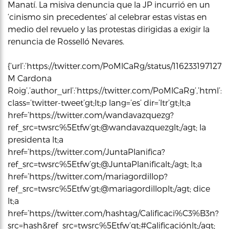
Manatí. La misiva denuncia que la JP incurrió en un
‘cinismo sin precedentes’ al celebrar estas vistas en
medio del revuelo y las protestas dirigidas a exigir la
renuncia de Rosselló Nevares.
{‘url’:’https://twitter.com/PoMlCaRg/status/116233197127
M Cardona
Roig’,’author_url’:’https://twitter.com/PoMlCaRg’,’html’:’
class=’twitter-tweet’gt;lt;p lang=’es’ dir=’ltr’gt;lt;a
href=’https://twitter.com/wandavazquezg?
ref_src=twsrc%5Etfw’gt;@wandavazquezglt;/agt; la
presidenta lt;a
href=’https://twitter.com/JuntaPlanifica?
ref_src=twsrc%5Etfw’gt;@JuntaPlanificalt;/agt; lt;a
href=’https://twitter.com/mariagordillop?
ref_src=twsrc%5Etfw’gt;@mariagordilloplt;/agt; dice
lt;a
href=’https://twitter.com/hashtag/Calificaci%C3%B3n?
src=hash&ref_src=twsrc%5Etfw’gt;#Calificaciónlt;/agt;