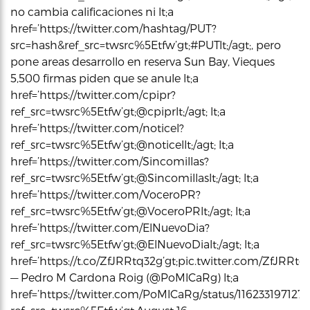
no cambia calificaciones ni lt;a
href=’https://twitter.com/hashtag/PUT?
src=hash&ref_src=twsrc%5Etfw’gt;#PUTlt;/agt;, pero
pone areas desarrollo en reserva Sun Bay, Vieques
5,500 firmas piden que se anule lt;a
href=’https://twitter.com/cpipr?
ref_src=twsrc%5Etfw’gt;@cpiprlt;/agt; lt;a
href=’https://twitter.com/noticel?
ref_src=twsrc%5Etfw’gt;@noticellt;/agt; lt;a
href=’https://twitter.com/Sincomillas?
ref_src=twsrc%5Etfw’gt;@Sincomillaslt;/agt; lt;a
href=’https://twitter.com/VoceroPR?
ref_src=twsrc%5Etfw’gt;@VoceroPRlt;/agt; lt;a
href=’https://twitter.com/ElNuevoDia?
ref_src=twsrc%5Etfw’gt;@ElNuevoDialt;/agt; lt;a
href=’https://t.co/ZfJRRtq32g’gt;pic.twitter.com/ZfJRRtq32g
— Pedro M Cardona Roig (@PoMlCaRg) lt;a
href=’https://twitter.com/PoMlCaRg/status/116233197127