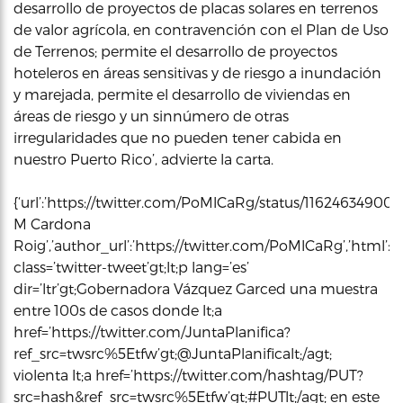
desarrollo de proyectos de placas solares en terrenos
de valor agrícola, en contravención con el Plan de Uso
de Terrenos; permite el desarrollo de proyectos
hoteleros en áreas sensitivas y de riesgo a inundación
y marejada, permite el desarrollo de viviendas en
áreas de riesgo y un sinnúmero de otras
irregularidades que no pueden tener cabida en
nuestro Puerto Rico’, advierte la carta.
{‘url’:’https://twitter.com/PoMlCaRg/status/11624634900
M Cardona
Roig’,’author_url’:’https://twitter.com/PoMlCaRg’,’html’:’
class=’twitter-tweet’gt;lt;p lang=’es’
dir=’ltr’gt;Gobernadora Vázquez Garced una muestra
entre 100s de casos donde lt;a
href=’https://twitter.com/JuntaPlanifica?
ref_src=twsrc%5Etfw’gt;@JuntaPlanificalt;/agt;
violenta lt;a href=’https://twitter.com/hashtag/PUT?
src=hash&ref_src=twsrc%5Etfw’gt;#PUTlt;/agt; en este