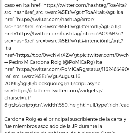
caso en lt;a href=’https://twitter.com/hashtag/ToaAlta?
src=hash&ref_src=twsrc%5Etfw’gt;#ToaAltalt;/agt; lt;a
href=’https://twitter.com/hashtag/error?
src=hash&ref_src=twsrc%5Etfw’gt;#errorlt;/agt; o lt;a
href=’https://twitter.com/hashtag/intenci%C3%B3n?
src=hash&ref_src=twsrc%5Etfw’gt;#intenciónlt;/agt;?
lt;a
href=’https://t.co/0wcNvIrXZw’gt;pic.twitter.com/0wcNvIr
— Pedro M Cardona Roig (@PoMlCaRg) lt;a
href=’https://twitter.com/PoMlCaRg/status/11624634900
ref_src=twsrc%5Etfw’gt;August 16,
2019lt;/agt;lt;/blockquotegt;nlt;script async
src=’https://platform.twitter.com/widgets.js’
charset=’utf-
8’gt;lt;/scriptgt;n’,’width’:550,’height’:null,’type’:’rich’,’c
Cardona Roig es el principal suscribiente de la carta y
fue miembros asociado de la JP durante la