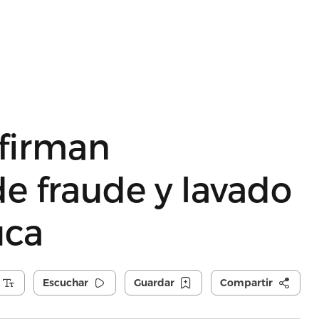
firman
de fraude y lavado
uca
Escuchar
Guardar
Compartir